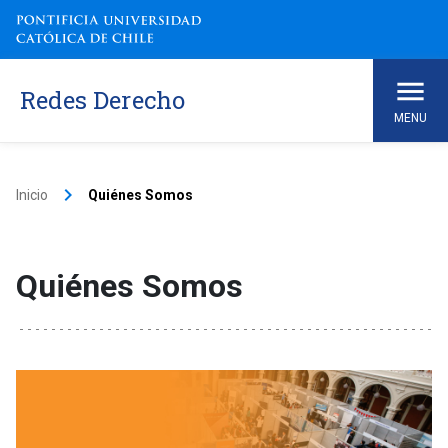
Redes Derecho
MENU
Inicio
keyboard_arrow_right
Inicio
Quiénes Somos
Agenda
Quiénes Somos
Quiénes Somos
Alumnos / Exalumnos
Ofertas Laborales
Feria