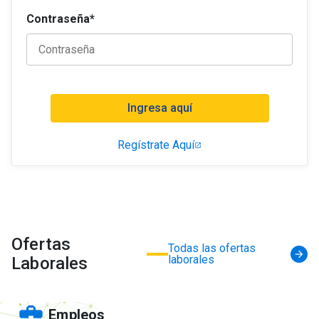
Contraseña*
Ingresa aquí
Regístrate Aquí
Ofertas
Todas las ofertas
arrow_forward
laborales
Laborales
business_center
Empleos