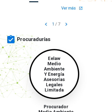
Ver más
launch
keyboard_arrow_left
keyboard_arrow_right
1
/
7
assignment_turned_in
Procuradurías
Eelaw
Medio
Ambiente
Y Energía
Asesorías
Legales
Limitada
Procurador
Medio Ambiente