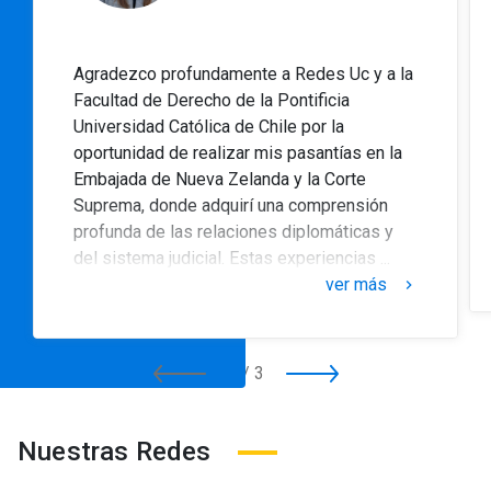
Agradezco profundamente a Redes Uc y a la
Facultad de Derecho de la Pontificia
Universidad Católica de Chile por la
oportunidad de realizar mis pasantías en la
Embajada de Nueva Zelanda y la Corte
Suprema, donde adquirí una comprensión
profunda de las relaciones diplomáticas y
del sistema judicial. Estas experiencias ...
ver más
keyboard_arrow_right
1
/
3
Nuestras Redes