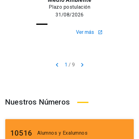
Plazo postulación
31/08/2026
Ver más
launch
keyboard_arrow_left
keyboard_arrow_right
1
/
9
Nuestros Números
10516
Alumnos y Exalumnos