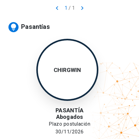
keyboard_arrow_left
keyboard_arrow_right
1
/
1
lightbulb_circle
Pasantías
CHIRGWIN
PASANTÍA
Abogados
Plazo postulación
30/11/2026