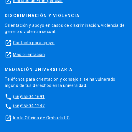
launch
Ir al sitio de Emergencias
DISCRIMINACIÓN Y VIOLENCIA
Orientación y apoyo en casos de discriminación, violencia de
género o violencia sexual.
launch
Contacto para apoyo
launch
Más orientación
MEDIACIÓN UNIVERSITARIA
Teléfonos para orientación y consejo si se ha vulnerado
alguno de tus derechos en la universidad.
phone
(56)95504 1691
phone
(56)95504 1247
launch
Ir a la Oficina de Ombuds UC